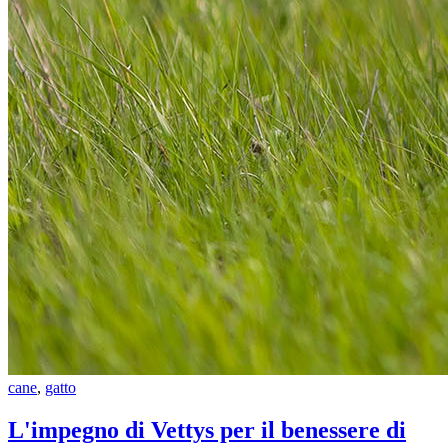
cane
,
gatto
L'impegno di Vettys per il benessere di