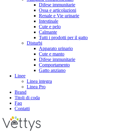
Difese immunitarie
Ossa e articolazioni
Renale e Vie urinarie
Intestinale
Cute e pelo
Calmante
Tutti i prodotti per il gatto
Disturbi
Apparato urinario
Cute e manto
Difese immunitarie
Comportamento
Gatto anziano
Linee
Linea integra
Linea Pro
Brand
Titoli di coda
Faq
Contatti