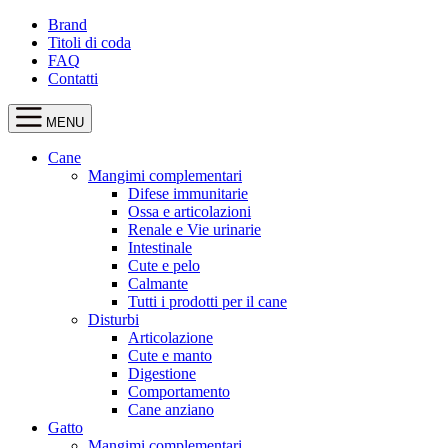
Brand
Titoli di coda
FAQ
Contatti
MENU
Cane
Mangimi complementari
Difese immunitarie
Ossa e articolazioni
Renale e Vie urinarie
Intestinale
Cute e pelo
Calmante
Tutti i prodotti per il cane
Disturbi
Articolazione
Cute e manto
Digestione
Comportamento
Cane anziano
Gatto
Mangimi complementari