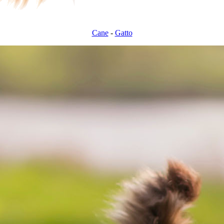
Cane
-
Gatto