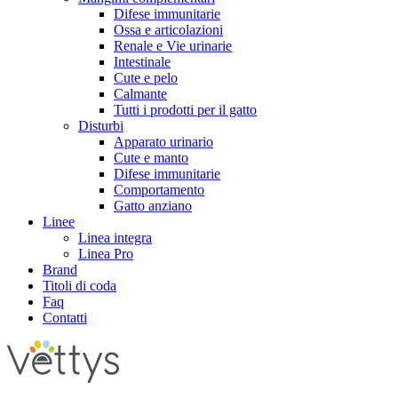
Difese immunitarie
Ossa e articolazioni
Renale e Vie urinarie
Intestinale
Cute e pelo
Calmante
Tutti i prodotti per il gatto
Disturbi
Apparato urinario
Cute e manto
Difese immunitarie
Comportamento
Gatto anziano
Linee
Linea integra
Linea Pro
Brand
Titoli di coda
Faq
Contatti