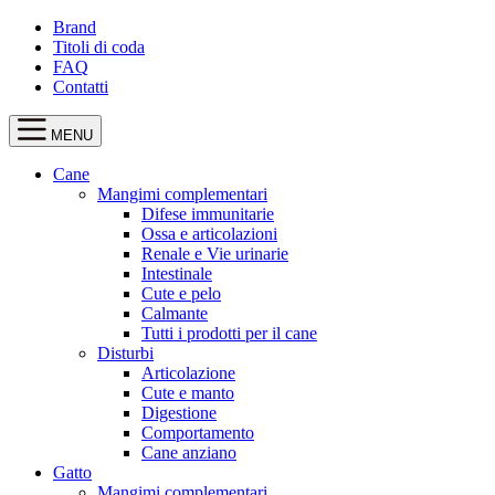
Brand
Titoli di coda
FAQ
Contatti
MENU
Cane
Mangimi complementari
Difese immunitarie
Ossa e articolazioni
Renale e Vie urinarie
Intestinale
Cute e pelo
Calmante
Tutti i prodotti per il cane
Disturbi
Articolazione
Cute e manto
Digestione
Comportamento
Cane anziano
Gatto
Mangimi complementari