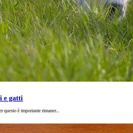
 e gatti
er questo è importante rimaner...