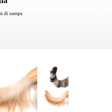
oda
chi di zampa